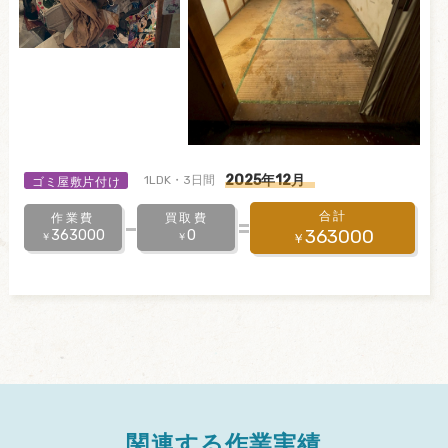
ゴミ屋敷片付け
2025年12月
1LDK・3日間
合計
作業費
買取費
363000
363000
0
￥
￥
￥
関連する作業実績