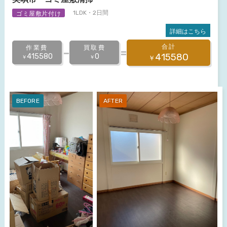
ゴミ屋敷片付け
1LDK・2日間
詳細はこちら
合計
作業費
買取費
415580
415580
0
￥
￥
￥