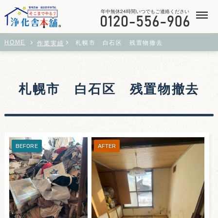
年中無休24時間いつでもご連絡ください
札幌市 白石区 残置物撤去
作業実績
HOME
札幌市 白石区 残置物撤去