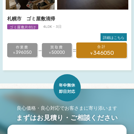
札幌市 ゴミ屋敷清掃
ゴミ屋敷片付け
4LDK・3日
詳細はこちら
合計
作業費
買取費
346050
396050
50000
￥
￥
￥
良心価格・良心対応でお客さまに寄り添います
まずはお見積り・ご相談ください