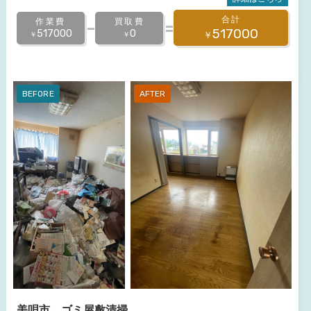
合計
作業費
買取費
517000
517000
0
￥
￥
￥
美唄市 ゴミ屋敷清掃