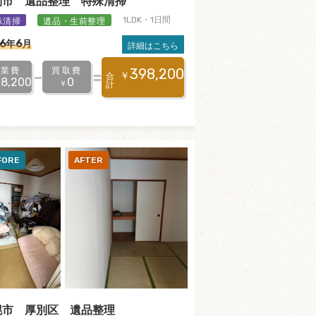
別市 遺品整理 特殊清掃
殊清掃
遺品・生前整理
1LDK・1日間
26年6月
詳細はこちら
作業費
買取費
398,200
￥
合
8,200
0
￥
計
幌市 厚別区 遺品整理