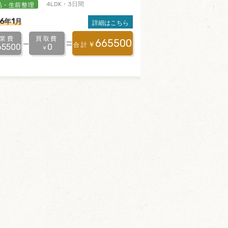
品・生前整理
4LDK・3日間
26年1月
詳細はこちら
業費
買取費
665500
￥
合計
65500
0
￥