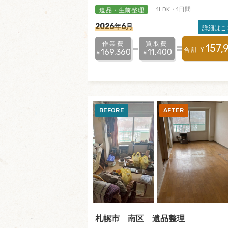
遺品・生前整理
1LDK・1日間
2026年6月
詳細はこ
作業費
買取費
157,
￥
合計
169,360
11,400
￥
￥
札幌市 南区 遺品整理