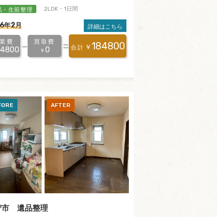
品・生前整理
2LDK・1日間
26年2月
詳細はこちら
業費
買取費
184800
￥
合計
84800
0
￥
狩市 遺品整理