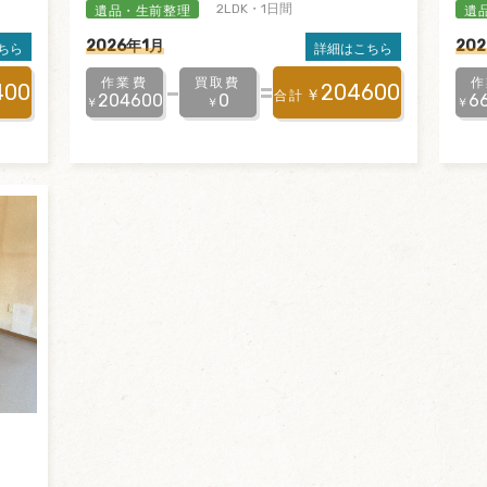
遺品・生前整理
遺
2LDK・1日間
2026年1月
20
ちら
詳細はこちら
作業費
買取費
作
400
204600
￥
合計
204600
0
6
￥
￥
￥