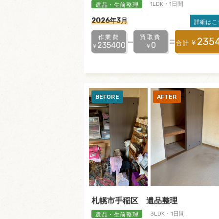
遺品・生前整理
1LDK・1日間
2026年3月
詳細はこ
作業費
買取費
235
￥
合計
235400
0
￥
￥
札幌市手稲区 遺品整理
遺品・生前整理
3LDK・1日間