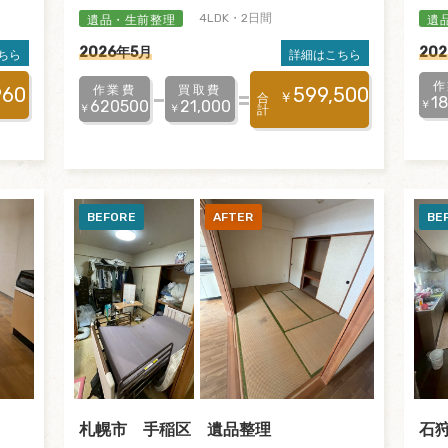
遺品・生前整理
遺
4LDK・2日間
2026年5月
20
ちら
詳細はこちら
作
作業費
買取費
960
599,500
￥
合
1
￥
620500
21,000
￥
￥
計
札幌市 手稲区 遺品整理
石