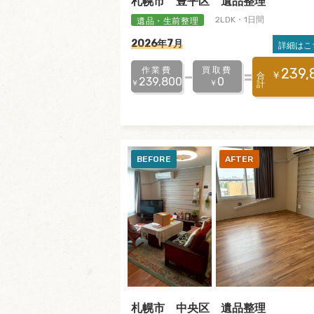
札幌市 豊平区 遺品整理
遺品・生前整理
2LDK・1日間
2026年7月
詳細はこ
作業費
買取費
239,
￥
合
239,800
0
￥
￥
計
札幌市 中央区 遺品整理