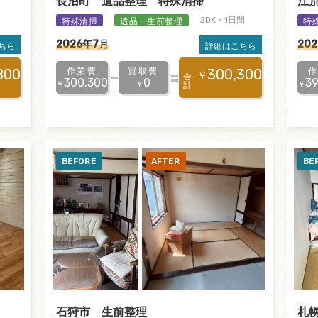
長沼町 遺品整理 特殊清掃
江
特殊清掃
遺品・生前整理
特
2DK・1日間
2026年7月
20
ちら
詳細はこちら
作業費
買取費
800
300,300
￥
合
300,300
0
39
￥
￥
￥
計
石狩市 生前整理
札