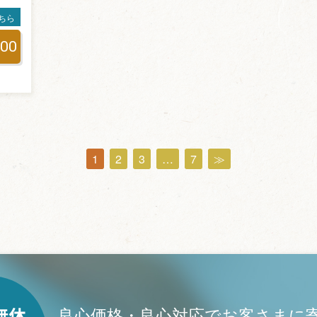
ちら
700
1
2
3
…
7
≫
良心価格・良心対応でお客さまに